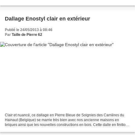
extérieur. La couleur va du blanc...
Dallage Enostyl clair en extérieur
Publié le 24/05/2013 à 08:46
Par
Taille de Pierre 62
Clair et nuancé, ce dallage en Pierre Bleue de Soignies des Carrières du
Hainaut (Belgique) se marrie très bien avec nos ancienne maisons en
briques ainsi que les nouvelles constructions en bois. Cette dalle en finition
Enostyl garde la couleur gris-bleu...