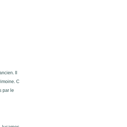
ancien. Il
rimoine. C
s par le
- lucarnes