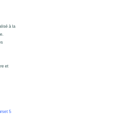
lisé à la
e.
es
re et