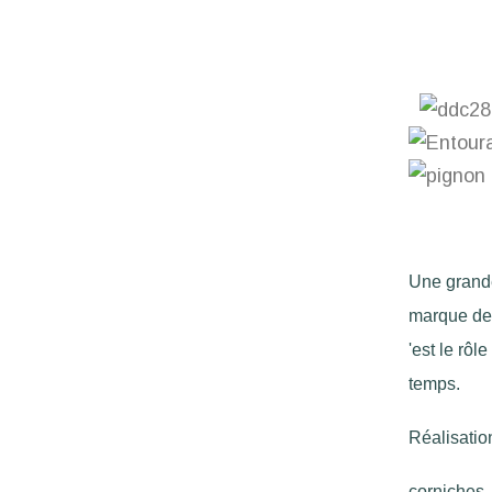
Une grande 
marque des
'est le rôl
temps.
Réalisatio
​corniches 