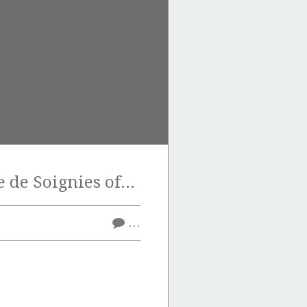
La pierre bleue de Soignies offre bien des possibilités de surfaçage.
…