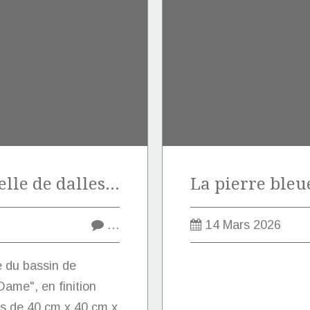
Vente exceptionnelle de dalles en pierre marbrière de Marquise de type "Notre-Dame".
…
14 Mars 2026
e du bassin de
ame", en finition
s de 40 cm x 40 cm x