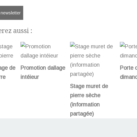
a newsletter
rez aussi :
age de
Promotion dallage
Porte 
rre
intéieur
dimanc
Stage muret de
pierre sèche
(information
partagée)