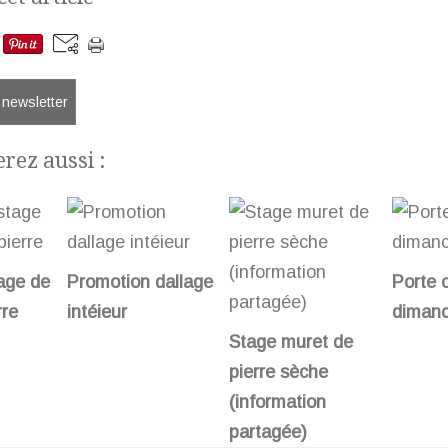
a newsletter
rez aussi :
age de
Promotion dallage
Porte 
rre
intéieur
dimanc
Stage muret de
pierre sèche
(information
partagée)