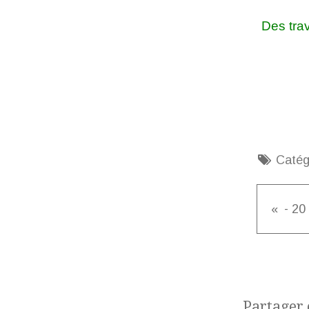
Des tra
Catég
Partager c