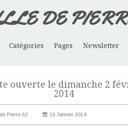
ILLE DE PIERRE
Catégories
Pages
Newsletter
Agenda des mani... (38)
Pierre de Bourg... (16)
La Pierre Bleue... (21)
Album - Restauration-d
CUISINE ET SALLE DE 
DALLAGES EN PIERRE
La PIERRE BLEUE DE S
RESTAURATION PATRIMO
BORNES ET STELES
LES CHEMINEES
PRESENTATION
te ouverte le dimanche 2 fév
2014
 de Pierre 62
16 Janvier 2014