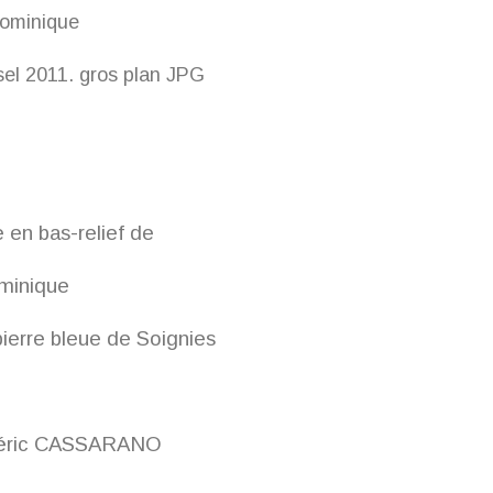
 en bas-relief de
minique
pierre bleue de Soignies
déric CASSARANO