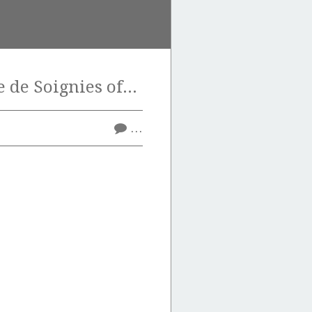
La pierre bleue de Soignies offre bien des possibilités de surfaçage.
…