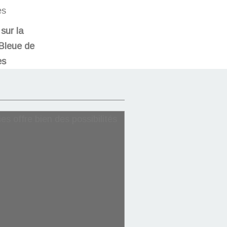
sur la
 Bleue de
es