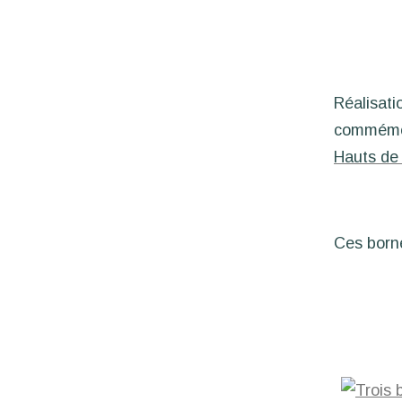
Réalisati
commémora
Hauts de
Ces borne