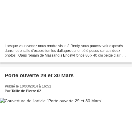
Lorsque vous venez nous rendre visite à Renty, vous pouvez voir exposés
dans notre salle d'exposition les dallages qui ont été posés sur ces deux
photos : Opus romain de Massangis Enostyl foncé 80 x 40 cm beige clair ,
finition vieillie Ce sont deux exemples...
Porte ouverte 29 et 30 Mars
Publié le 10/03/2014 à 16:51
Par
Taille de Pierre 62