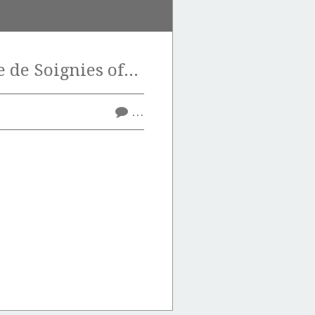
La pierre bleue de Soignies offre bien des possibilités de surfaçage.
…