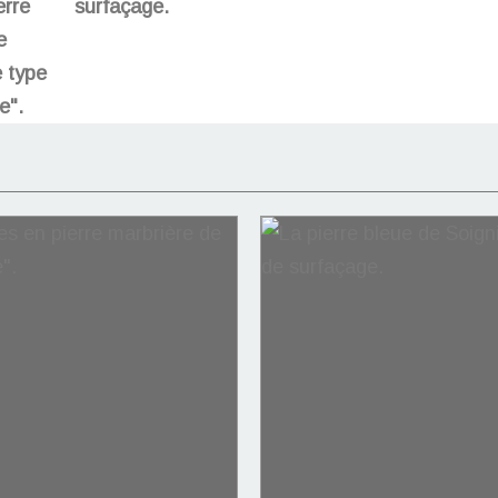
erre
surfaçage.
e
 type
e".