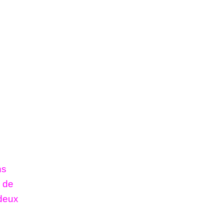
ns
e de
deux