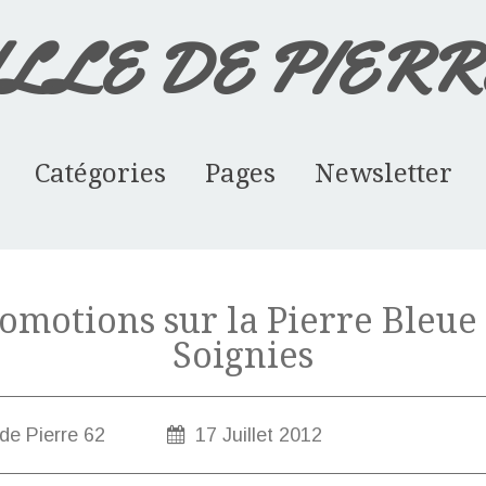
ILLE DE PIERRE
Catégories
Pages
Newsletter
Agenda des mani... (38)
Pierre de Bourg... (16)
La Pierre Bleue... (21)
Album - Restauration-d
CUISINE ET SALLE DE 
DALLAGES EN PIERRE
La PIERRE BLEUE DE S
RESTAURATION PATRIMO
BORNES ET STELES
LES CHEMINEES
PRESENTATION
omotions sur la Pierre Bleue
Soignies
 de Pierre 62
17 Juillet 2012