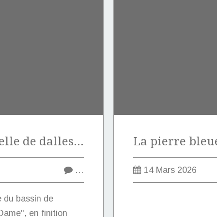
Vente exceptionnelle de dalles en pierre marbrière de Marquise de type "Notre-Dame".
…
14 Mars 2026
e du bassin de
ame", en finition