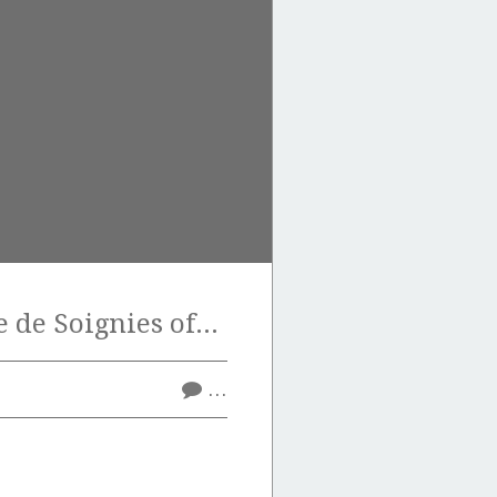
La pierre bleue de Soignies offre bien des possibilités de surfaçage.
…