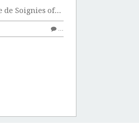
La pierre bleue de Soignies offre bien des possibilités de surfaçage.
…