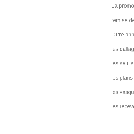
La promo
remise d
Offre app
les dalla
les seuil
les plans 
les vasqu
les rece