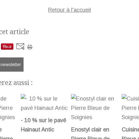
Retour à l'accueil
et article
a newsletter
rez aussi :
- 10 % sur le pavé
e
Hainaut Antic
Enostyl clair en
Cuisin
ierre
Pierre Bleue de
Bleue 