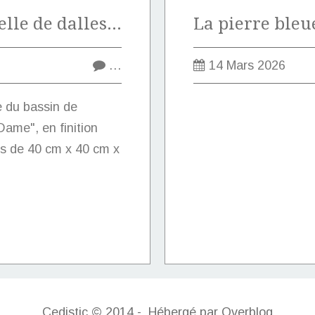
Vente exceptionnelle de dalles en pierre marbrière de Marquise de type "Notre-Dame".
…
14 Mars 2026
e du bassin de
ame", en finition
s de 40 cm x 40 cm x
Cedistic © 2014 - Hébergé par
Overblog