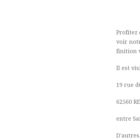
Profitez
voir not
finition 
Il est vi
19 rue d
62560 R
entre Sa
D'autres