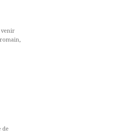
 venir
 romain,
e de